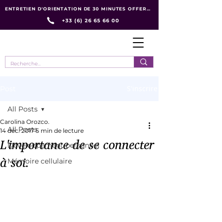
ENTRETIEN D'ORIENTATION DE 30 MINUTES OFFERT :
+33 (6) 26 65 66 00
S'inscrire
Post
All Posts
Carolina Orozco.
All Posts
14 déc. 2017
5 min de lecture
L'importance de se connecter
Développement personnel
à soi.
Mémoire cellulaire