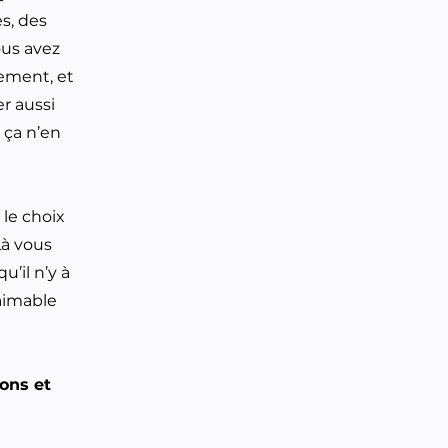
s, des
ous avez
dement, et
r aussi
 ça n’en
 le choix
Là vous
u’il n’y à
 aimable
ons et