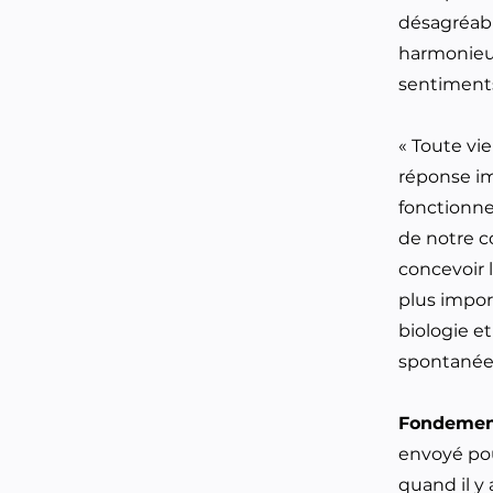
désagréab
harmonie
sentiment
« Toute vie
réponse im
fonctionne
de notre c
concevoir 
plus impor
biologie e
spontanée 
Fondemen
envoyé pou
quand il y