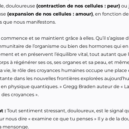
le, douloureuse
(contraction de nos cellules : peur)
ou 
use
(expansion de nos cellules : amour)
, en fonction de
s que nous manifestons.
 commence et se maintient grâce à elles. Qu’il s’agisse d
munitaire de l’organisme ou bien des hormones qui en 
ment et en préservent l’équilibre vital, tout autant que 
orps à régénérer ses os, ses organes et sa peau, et même
la vie, le rôle des croyances humaines occupe une place
tante dans les nouvelles frontières explorées aujourd’hu
t en physique quantiques. » Gregg Braden auteur de « L
des croyances ».
t :
Tout sentiment stressant, douloureux, est le signal q
r nous dire « examine ce que tu penses » Il y a de la do
 a mensonge.