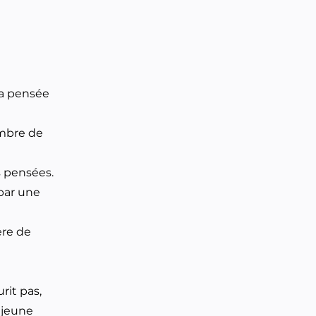
la pensée
ombre de
 pensées.
 par une
ère de
rit pas,
 jeune