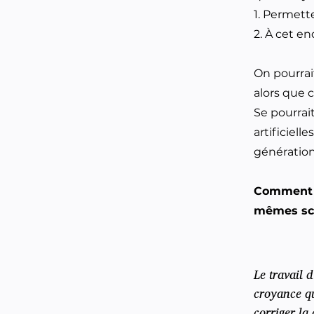
1. Permett
2. À cet e
On pourrai
alors que c
Se pourrai
artificiell
génération
Comment f
mêmes sc
Le travail d
croyance qu
corriger la