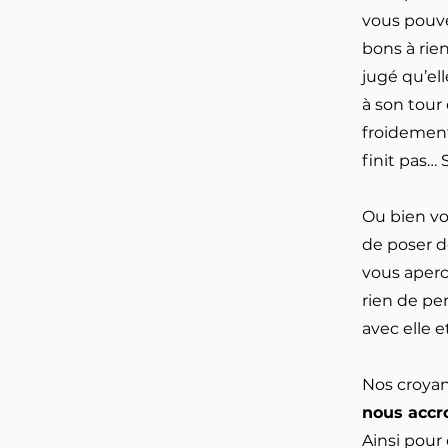
vous pouve
bons à rie
jugé qu’el
à son tour
froidement
finit pas…
Ou bien vo
de poser d
vous aperce
rien de pe
avec elle e
Nos croya
nous accr
Ainsi pou