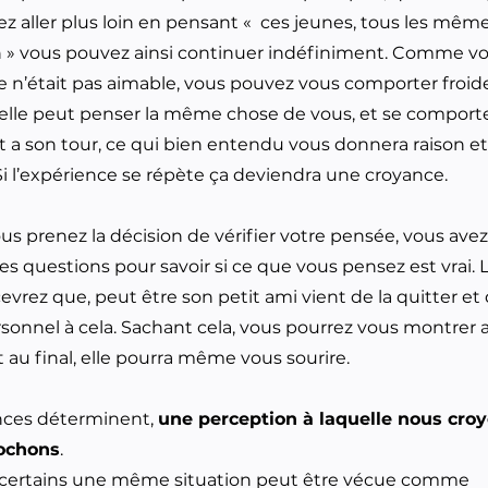
z aller plus loin en pensant « ces jeunes, tous les même
n » vous pouvez ainsi continuer indéfiniment. Comme v
le n’était pas aimable, vous pouvez vous comporter froi
 elle peut penser la même chose de vous, et se comporte
 a son tour, ce qui bien entendu vous donnera raison et
 Si l’expérience se répète ça deviendra une croyance.
us prenez la décision de vérifier votre pensée, vous avez
es questions pour savoir si ce que vous pensez est vrai. 
vrez que, peut être son petit ami vient de la quitter et q
rsonnel à cela. Sachant cela, vous pourrez vous montrer
t au final, elle pourra même vous sourire.
nces déterminent,
une perception à laquelle nous croy
ochons
.
r certains une même situation peut être vécue comme