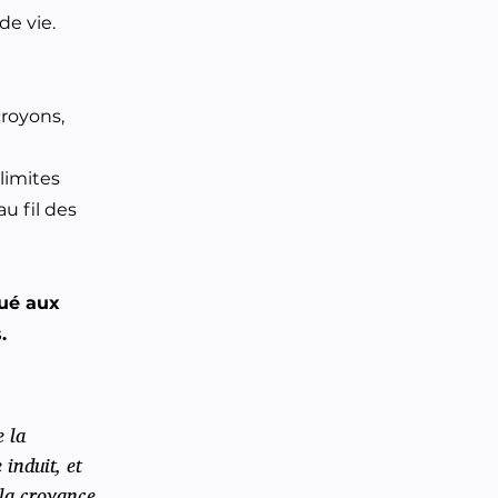
de vie.
croyons,
limites
u fil des
tué aux
.
e la
induit, et
 la croyance