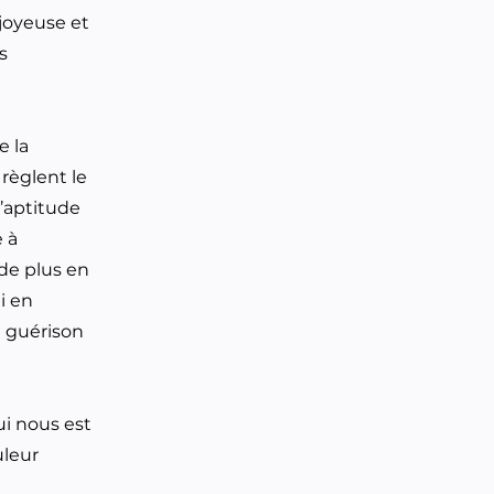
joyeuse et
s
e la
règlent le
l’aptitude
 à
 de plus en
i en
a guérison
ui nous est
uleur