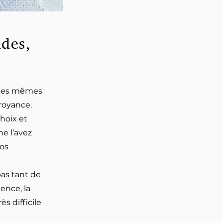
udes,
r les mêmes
croyance.
hoix et
e l’avez
nos
pas tant de
ience, la
ès difficile