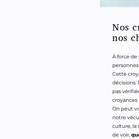
N
os c
nos c
À force de
personnes 
Cette croy
décisions.
pas vérifié
croyances
On peut vo
notre vécu,
culture, la 
de voir,
qu